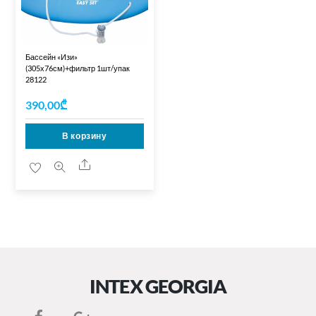
Бассейн «Изи»
(305х76см)+фильтр 1шт/упак
28122
390,00
₾
В корзину
Share
INTEX GEORGIA