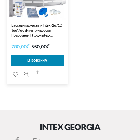
Бассейн каркасный Intex (26712)
366*76 с фильтр-насосом
Подробнее: https://intex-
ua.com.ua/p888041044-bassejn-
karkasnyj-intex.html
780,00
₾
550,00
₾
Первоначальная
Текущая
В корзину
цена
цена:
составляла
550,00₾.
Share
780,00₾.
INTEX GEORGIA