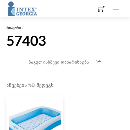
Skip
Men
to
content
ᲛᲗᲐᲕᲐᲠᲘ
57403
ᲐᲩᲕᲔᲜᲔᲑᲡ %D ᲨᲔᲓᲔᲒᲡ