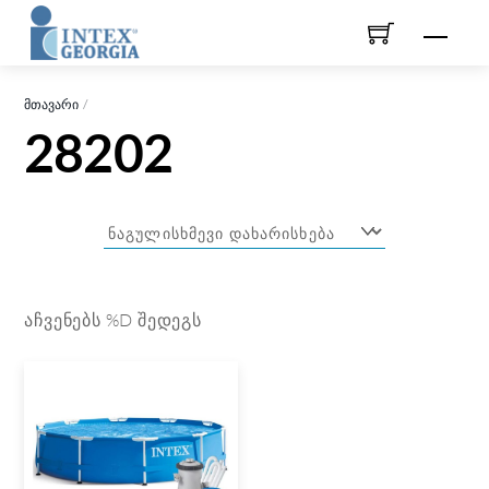
Skip
Men
to
content
ᲛᲗᲐᲕᲐᲠᲘ
28202
ᲐᲩᲕᲔᲜᲔᲑᲡ %D ᲨᲔᲓᲔᲒᲡ