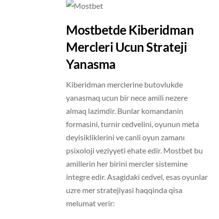
Mostbetde Kiberidman
Mercleri Ucun Strateji
Yanasma
Kiberidman merclerine butovlukde
yanasmaq ucun bir nece amili nezere
almaq lazimdir. Bunlar komandanin
formasini, turnir cedvelini, oyunun meta
deyisikliklerini ve canli oyun zamanı
psixoloji veziyyeti ehate edir. Mostbet bu
amillerin her birini mercler sistemine
integre edir. Asagidaki cedvel, esas oyunlar
uzre mer stratejiyasi haqqinda qisa
melumat verir: