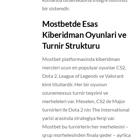
bir sistemdir.
Mostbetde Esas
Kiberidman Oyunlari ve
Turnir Strukturu
Mostbet platformasinda kiberidman
mercleri ucun en populyar oyunlar CS2,
Dota 2, League of Legends ve Valorant
kimi titullardir. Her bir oyunun
ozunemexsus turnir teqvimi ve
merheleleri var. Meselen, CS2 de Major
turnirleri ile Dota 2 nin The International
yarisi arasinda strategiya ferqi var.
Mostbet bu turnirlerin her merhelesini –
qrup morhelesinden finala qeder – ayrlica