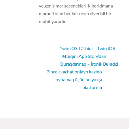
ve genis mer secenekleri, kiberidmana
maraqli olan her kes ucun elverisli bir
muhit yaradir.
1win iOS Tətbiqi – 1win iOS
Tətbiqini App Store’dan
Quraşdırmaq – İronik Bələdçi
Pinco ckachat onlayn kazino
oynamaq üçün ən yaxşı
platforma