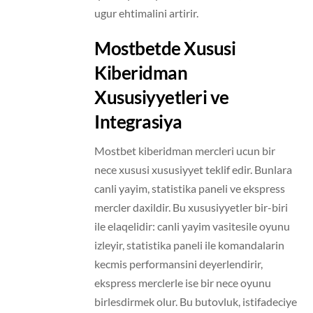
ugur ehtimalini artirir.
Mostbetde Xususi
Kiberidman
Xususiyyetleri ve
Integrasiya
Mostbet kiberidman mercleri ucun bir
nece xususi xususiyyet teklif edir. Bunlara
canli yayim, statistika paneli ve ekspress
mercler daxildir. Bu xususiyyetler bir-biri
ile elaqelidir: canli yayim vasitesile oyunu
izleyir, statistika paneli ile komandalarin
kecmis performansini deyerlendirir,
ekspress merclerle ise bir nece oyunu
birlesdirmek olur. Bu butovluk, istifadeciye