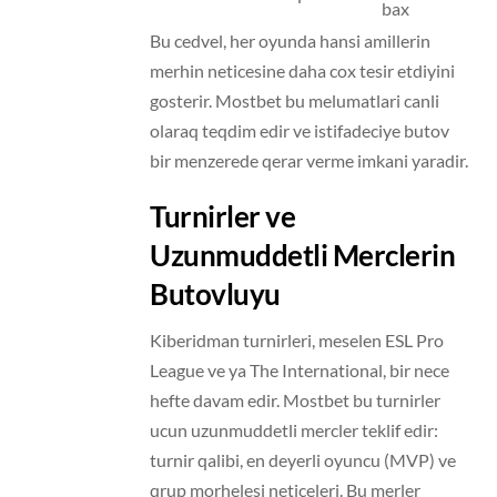
bax
Bu cedvel, her oyunda hansi amillerin
merhin neticesine daha cox tesir etdiyini
gosterir. Mostbet bu melumatlari canli
olaraq teqdim edir ve istifadeciye butov
bir menzerede qerar verme imkani yaradir.
Turnirler ve
Uzunmuddetli Merclerin
Butovluyu
Kiberidman turnirleri, meselen ESL Pro
League ve ya The International, bir nece
hefte davam edir. Mostbet bu turnirler
ucun uzunmuddetli mercler teklif edir:
turnir qalibi, en deyerli oyuncu (MVP) ve
qrup morhelesi neticeleri. Bu merler