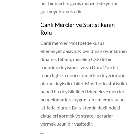
her bir merhin genis menzerede yerini
gormeye komek edir.
Canli Mercler ve Statistikanin
Rolu
Canli mercler Mostbetde xususi
ehemiyyet dasiyir. Kiberidman oyunlarinin
dinamik tebieti, meselen CS2 de bir
roundun deyismesi ve ya Dota 2 de bir
team fight in neticesi, merhin deyerini ani
olaraq deyisdire biler. Mostbetin statistika
paneli bu deyisiklikleri izlemek ve mercleri
bu melumatlara uygun tenzimlemek ucun
istifade olunur. Bu, sistemin daxilindeki
elaqeleri gormek ve strateji qerarlar
vermek ucun bir vasitedir.