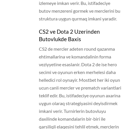
izlemeye imkan verir. Bu, istifadeciye
butov menzereni gormek ve merclerini bu
struktura uygun qurmaq imkani yaradir.
CS2 ve Dota 2 Uzerinden
Butovlukde Baxis
CS2 de mercler adeten round qazanma
ehtimallarina ve komandalinin forma
veziyyetine esaslanir. Dota 2 de ise hero
secimi ve oyunun erken merhelesi daha
helledici rol oynayir. Mostbet her iki oyun
ucun canli mercler ve prematch variantlari
teklif edir. Bu, istifadeciye oyunun axarina
uygun olaraq strategiyasini deyisdirmek
imkani verir. Turnirlerin butovluyu
daxilinde komandalarin bir-biri ile
qarsiliqli elaqesini tehlil etmek, merclerin