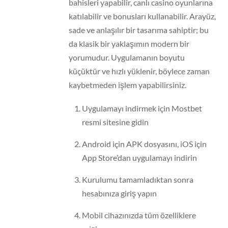
bahisleri yapabilir, canlı casino oyunlarına
katılabilir ve bonusları kullanabilir. Arayüz,
sade ve anlaşılır bir tasarıma sahiptir; bu
da klasik bir yaklaşımın modern bir
yorumudur. Uygulamanın boyutu
küçüktür ve hızlı yüklenir, böylece zaman
kaybetmeden işlem yapabilirsiniz.
Uygulamayı indirmek için Mostbet
resmi sitesine gidin
Android için APK dosyasını, iOS için
App Store’dan uygulamayı indirin
Kurulumu tamamladıktan sonra
hesabınıza giriş yapın
Mobil cihazınızda tüm özelliklere