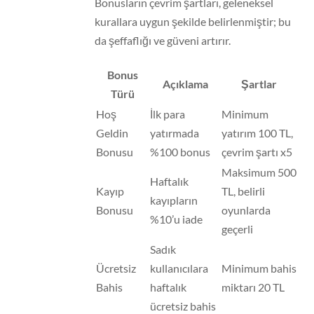
Bonusların çevrim şartları, geleneksel
kurallara uygun şekilde belirlenmiştir; bu
da şeffaflığı ve güveni artırır.
Bonus
Açıklama
Şartlar
Türü
Hoş
İlk para
Minimum
Geldin
yatırmada
yatırım 100 TL,
Bonusu
%100 bonus
çevrim şartı x5
Maksimum 500
Haftalık
Kayıp
TL, belirli
kayıpların
Bonusu
oyunlarda
%10’u iade
geçerli
Sadık
Ücretsiz
kullanıcılara
Minimum bahis
Bahis
haftalık
miktarı 20 TL
ücretsiz bahis