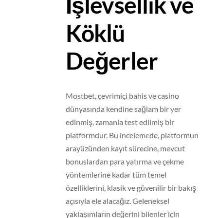
İşlevsellik ve
Köklü
Değerler
Mostbet, çevrimiçi bahis ve casino
dünyasında kendine sağlam bir yer
edinmiş, zamanla test edilmiş bir
platformdur. Bu incelemede, platformun
arayüzünden kayıt sürecine, mevcut
bonuslardan para yatırma ve çekme
yöntemlerine kadar tüm temel
özelliklerini, klasik ve güvenilir bir bakış
açısıyla ele alacağız. Geleneksel
yaklaşımların değerini bilenler için