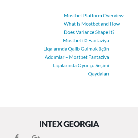
Mostbet Platform Overview –
What Is Mostbet and How
Does Variance Shape It?
Mostbet ilə Fantaziya
Liqalarında Qalib Gəlmək üçün
Addımlar – Mostbet Fantaziya
Liqalarında Oyunçu Seçimi
Qaydaları
INTEX GEORGIA