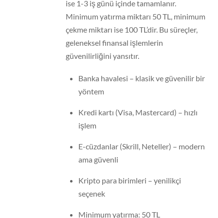
ise 1-3 iş günü içinde tamamlanır.
Minimum yatırma miktarı 50 TL, minimum
çekme miktarı ise 100 TL’dir. Bu süreçler,
geleneksel finansal işlemlerin
güvenilirliğini yansıtır.
Banka havalesi – klasik ve güvenilir bir
yöntem
Kredi kartı (Visa, Mastercard) – hızlı
işlem
E-cüzdanlar (Skrill, Neteller) – modern
ama güvenli
Kripto para birimleri – yenilikçi
seçenek
Minimum yatırma: 50 TL