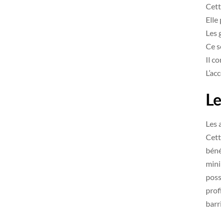
Cett
Elle
Les 
Ce s
Il c
L’ac
Le
Les 
Cett
béné
mini
poss
prof
barr