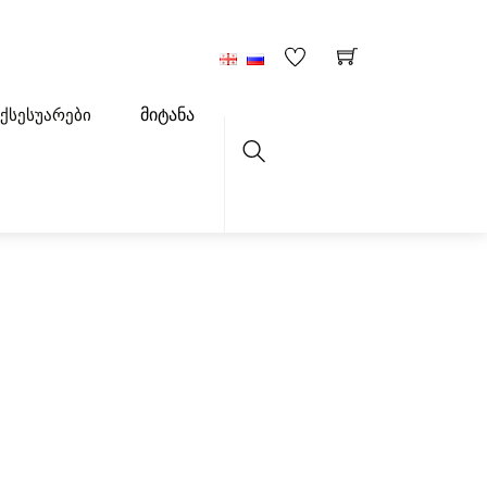
მიტანა
აქსესუარები
Search