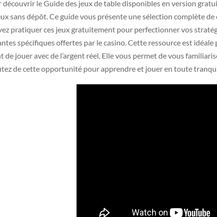
 découvrir le Guide des jeux de table disponibles en version gratu
eux sans dépôt. Ce guide vous présente une sélection complète de c
ez pratiquer ces jeux gratuitement pour perfectionner vos stratégies
antes spécifiques offertes par le casino. Cette ressource est idéale
t de jouer avec de l’argent réel. Elle vous permet de vous familiarise
itez de cette opportunité pour apprendre et jouer en toute tranquil