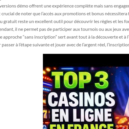
versions démo offrent une expérience complète mais sans engageme
st crucial de noter que l’accès aux promotions et bonus nécessitera
eu gratuit reste un excellent outil pour découvrir les règles et les 
ndant, il ne permet pas de participer aux tournois ou aux jeux avec
e approche “sans inscription” sert avant tout à la découverte et à l
 passer à l’étape suivante et jouer avec de l’argent réel, l’inscripti