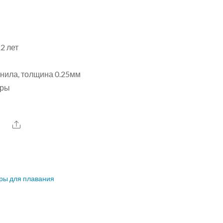
12 лет
инила, толщина 0.25мм
еры
Share
ры для плавания