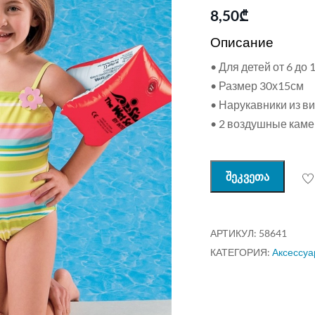
8,50
₾
Описание
• Для детей от 6 до 
• Размер 30х15см
• Нарукавники из в
• 2 воздушные кам
შეკვეთა
АРТИКУЛ:
58641
КАТЕГОРИЯ:
Аксессуа