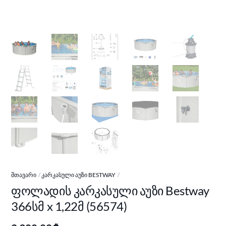
ᲛᲗᲐᲕᲐᲠᲘ
ᲙᲐᲠᲙᲐᲡᲣᲚᲘ ᲐᲣᲖᲘ BESTWAY
ფოლადის კარკასული აუზი Bestway
366სმ x 1,22მ (56574)