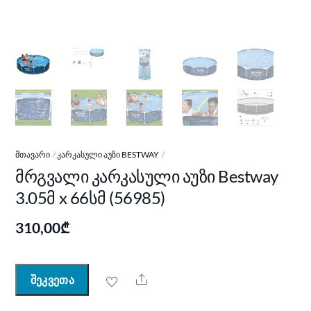
ᲛᲗᲐᲕᲐᲠᲘ
ᲙᲐᲠᲙᲐᲡᲣᲚᲘ ᲐᲣᲖᲘ BESTWAY
მრგვალი კარკასული აუზი Bestway
3.05მ x 66სმ (56985)
310,00
₾
Share
შეკვეთა