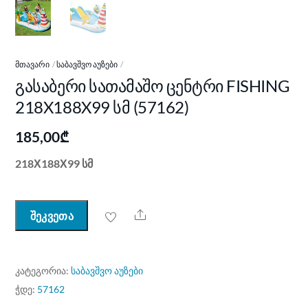
ᲛᲗᲐᲕᲐᲠᲘ
ᲡᲐᲑᲐᲕᲨᲕᲝ ᲐᲣᲖᲔᲑᲘ
გასაბერი სათამაშო ცენტრი FISHING
218X188X99 სმ (57162)
185,00
₾
218Х188Х99 სმ
Share
შეკვეთა
ᲙᲐᲢᲔᲒᲝᲠᲘᲐ:
საბავშვო აუზები
ᲭᲓᲔ:
57162