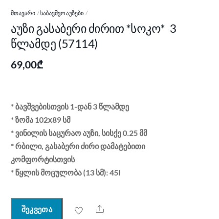
ᲛᲗᲐᲕᲐᲠᲘ
ᲡᲐᲑᲐᲕᲨᲕᲝ ᲐᲣᲖᲔᲑᲘ
აუზი გასაბერი ძირით *სოკო* 3
წლამდე (57114)
69,00
₾
* ბავშვებისთვის 1-დან 3 წლამდე
* ზომა 102х89 სმ
* ვინილის საცურაო აუზი, სისქე 0.25 მმ
* რბილი, გასაბერი ძირი დამატებითი
კომფორტისთვის
* წყლის მოცულობა (13 სმ): 45l
Share
შეკვეთა