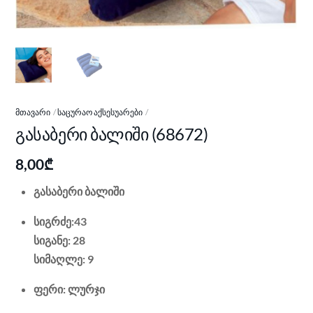
ᲛᲗᲐᲕᲐᲠᲘ
ᲡᲐᲪᲣᲠᲐᲝ ᲐᲥᲡᲔᲡᲣᲐᲠᲔᲑᲘ
გასაბერი ბალიში (68672)
8,00
₾
გასაბერი ბალიში
სიგრძე:43
სიგანე: 28
სიმაღლე: 9
ფერი: ლურჯი