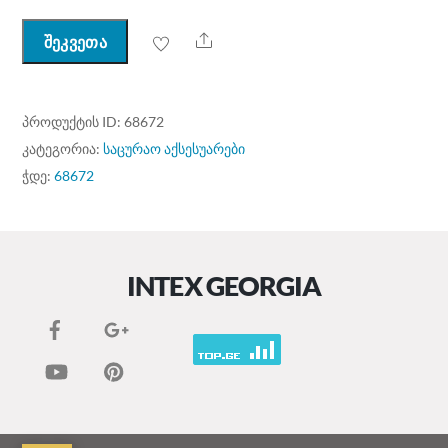
Share
შეკვეთა
ᲞᲠᲝᲓᲣᲥᲢᲘᲡ ID:
68672
ᲙᲐᲢᲔᲒᲝᲠᲘᲐ:
საცურაო აქსესუარები
ᲭᲓᲔ:
68672
INTEX GEORGIA