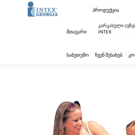
Skip
Menu
პროდუქცია
to
content
კარკასული აუზე
მთავარი
INTEX
საბუთუმო
ჩვენ შესახებ
კო