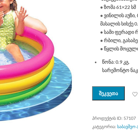
• ზომა 61×22 სმ
• ვინილის აუზი,
მასალის სისქე 0.
• სამი ფერადი
• რბილი, გასაბ
• წყლის მოცულობ
წონა: 0.9 კგ.
სარემონტო ნაკ
შეკვეთა
ᲞᲠᲝᲓᲣᲥᲢᲘᲡ ID:
57107
ᲙᲐᲢᲔᲒᲝᲠᲘᲐ:
საბავშვო 