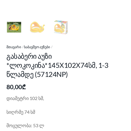
ᲛᲗᲐᲕᲐᲠᲘ
ᲡᲐᲑᲐᲕᲨᲕᲝ ᲐᲣᲖᲔᲑᲘ
გასაბერი აუზი
*ლოკოკინა*145Х102Х74სმ, 1-3
წლამდე (57124NP)
80,00
₾
დიამეტრი 102 სმ,
სიღრმე 74 სმ
მოცულობა: 53 ლ