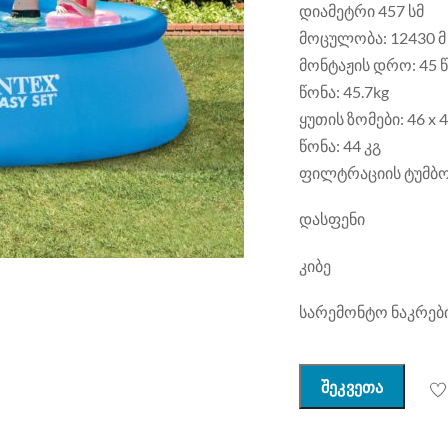
დიამეტრი
457
სმ
მოცულობა:
12430
მ
მონტაჟის დრო: 45 
წონა:
45.7kg
ყუთის
ზომები
: 46 x
წონა:
44 კგ
ფილტრაციის
ტუმბ
დასფენი
კიბე
სარემონტო
ნაკრებ
შეკვეთა