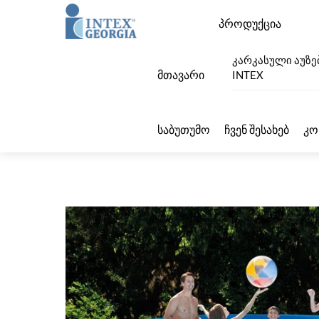
Skip
Menu
პროდუქცია
to
content
კარკასული აუზე
მთავარი
INTEX
საბუთუმო
ჩვენ შესახებ
კო