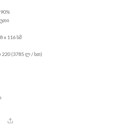
90
%
წუთი
48
x 116
სმ
ო
220 (3785
ლ
/ სთ)
ი
Share