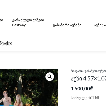
ბი
კარკასული აუზები
Bestway
გასაბერი აუზები
აუზის 
ნტაქტი
ᲛᲗᲐᲕᲐᲠᲘ
ᲒᲐᲡᲐᲑᲔᲠᲘ ᲐᲣᲖᲔᲑ
აუზი 4,57×1,
1 500,00
₾
სიმაღლე
107
სმ
,