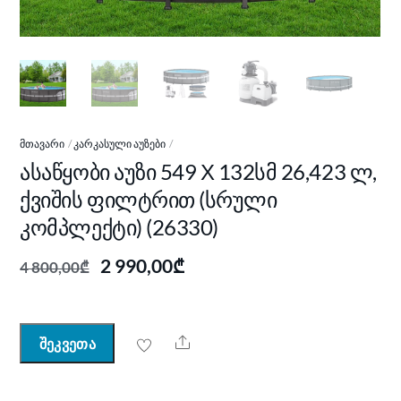
ᲛᲗᲐᲕᲐᲠᲘ
ᲙᲐᲠᲙᲐᲡᲣᲚᲘ ᲐᲣᲖᲔᲑᲘ
ასაწყობი აუზი 549 Х 132სმ 26,423 ლ,
ქვიშის ფილტრით (სრული
კომპლექტი) (26330)
Original
Current
2 990,00
₾
4 800,00
₾
price
price
was:
is:
4 800,00₾.
2 990,00₾.
Share
შეკვეთა