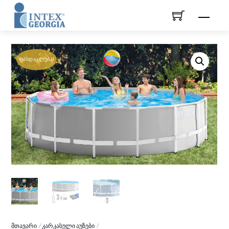
Skip
Men
to
content
ᲤᲐᲡᲓᲐᲙᲚᲔᲑᲐ!
ᲛᲗᲐᲕᲐᲠᲘ
ᲙᲐᲠᲙᲐᲡᲣᲚᲘ ᲐᲣᲖᲔᲑᲘ