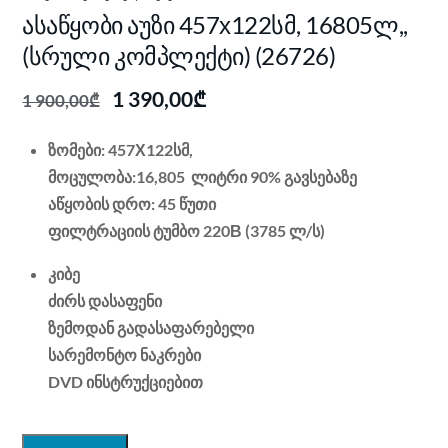
ასაწყობი აუზი 457х122სმ, 16805ლ,,
(სრული კომპლექტი) (26726)
Original
Current
1 390,00
₾
1 900,00
₾
price
price
was:
is:
ზომები: 457Х122სმ,
1 900,00₾.
1 390,00₾.
მოცულობა:16,805 ლიტრი 90% გავსებაზე
აწყობის დრო: 45 წუთი
ფილტრაციის ტუმბო 220В (3785 ლ/ს)
კიბე
ძირს დასაფენი
ზემოდან გადასაფარებელი
სარემონტო ნაკრები
DVD ინსტრუქციებით